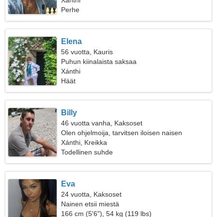
Xánthi
Perhe
Elena
56 vuotta, Kauris
Puhun kiinalaista saksaa
Xánthi
Häät
Billy
46 vuotta vanha, Kaksoset
Olen ohjelmoija, tarvitsen iloisen naisen
Xánthi, Kreikka
Todellinen suhde
Eva
24 vuotta, Kaksoset
Nainen etsii miestä
166 cm (5'6"), 54 kg (119 lbs)