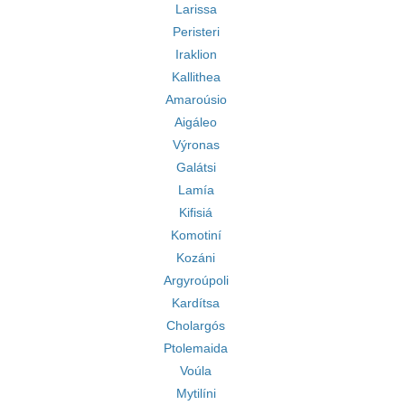
Larissa
Peristeri
Iraklion
Kallithea
Amaroúsio
Aigáleo
Výronas
Galátsi
Lamía
Kifisiá
Komotiní
Kozáni
Argyroúpoli
Kardítsa
Cholargós
Ptolemaida
Voúla
Mytilíni