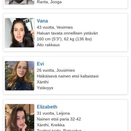
Ranta, Jooga
Vana
43 vuotta, Vesimies
Haluan tavata onnellisen ystävän
160 cm (5'3"), 62 kg (136 lbs)
Aito rakkaus
Evi
26 vuotta, Jousimies
Häikäisevä nainen etsii kaltaistasi
Xánthi
Ystävyys
Elizabeth
31 vuotta, Leijona
Nainen etsii paria 32-42
Xánthi, Kreikka
Teatteri taide, Ratsastus