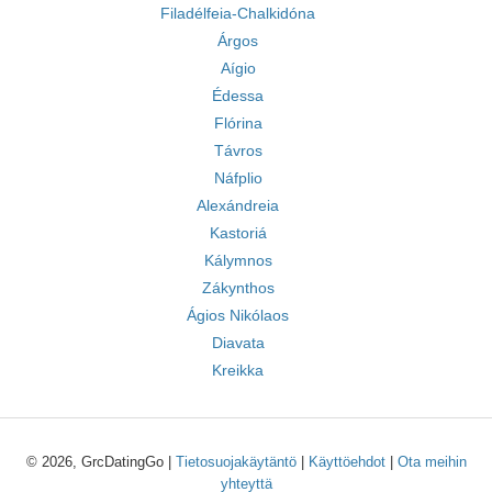
Filadélfeia-Chalkidóna
Árgos
Aígio
Édessa
Flórina
Távros
Náfplio
Alexándreia
Kastoriá
Kálymnos
Zákynthos
Ágios Nikólaos
Diavata
Kreikka
© 2026, GrcDatingGo |
Tietosuojakäytäntö
|
Käyttöehdot
|
Ota meihin
yhteyttä