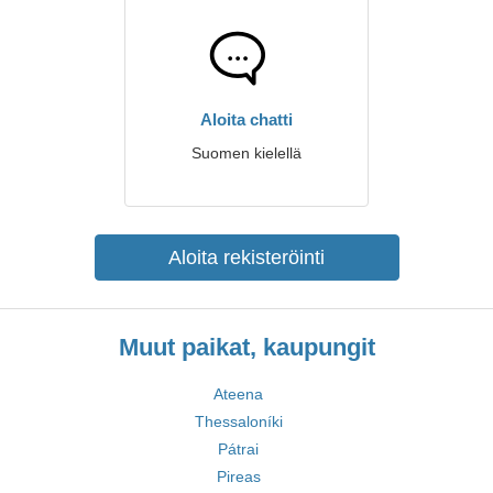
Aloita chatti
Suomen kielellä
Aloita rekisteröinti
Muut paikat, kaupungit
Ateena
Thessaloníki
Pátrai
Pireas