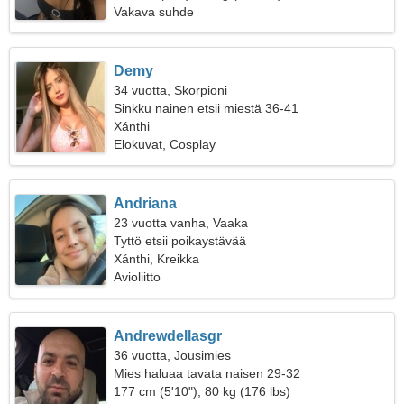
Vakava suhde
Demy
34 vuotta, Skorpioni
Sinkku nainen etsii miestä 36-41
Xánthi
Elokuvat, Cosplay
Andriana
23 vuotta vanha, Vaaka
Tyttö etsii poikaystävää
Xánthi, Kreikka
Avioliitto
Andrewdellasgr
36 vuotta, Jousimies
Mies haluaa tavata naisen 29-32
177 cm (5'10"), 80 kg (176 lbs)