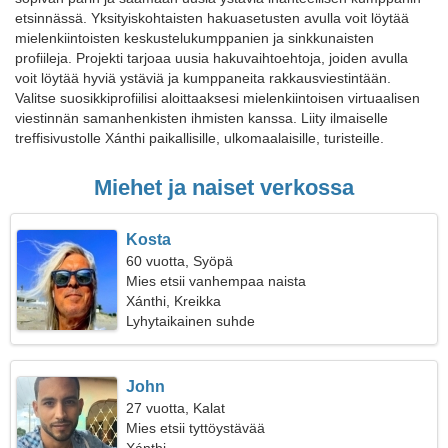
etsinnässä. Yksityiskohtaisten hakuasetusten avulla voit löytää
mielenkiintoisten keskustelukumppanien ja sinkkunaisten
profiileja. Projekti tarjoaa uusia hakuvaihtoehtoja, joiden avulla
voit löytää hyviä ystäviä ja kumppaneita rakkausviestintään.
Valitse suosikkiprofiilisi aloittaaksesi mielenkiintoisen virtuaalisen
viestinnän samanhenkisten ihmisten kanssa. Liity ilmaiselle
treffisivustolle Xánthi paikallisille, ulkomaalaisille, turisteille.
Miehet ja naiset verkossa
Kosta
60 vuotta, Syöpä
Mies etsii vanhempaa naista
Xánthi, Kreikka
Lyhytaikainen suhde
John
27 vuotta, Kalat
Mies etsii tyttöystävää