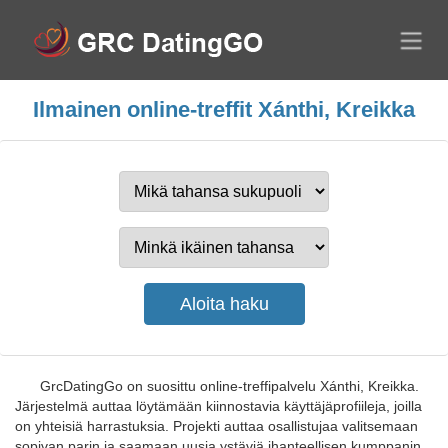
Ilmainen online-treffit Xánthi, Kreikka
GrcDatingGo on suosittu online-treffipalvelu Xánthi, Kreikka.
Järjestelmä auttaa löytämään kiinnostavia käyttäjäprofiileja, joilla
on yhteisiä harrastuksia. Projekti auttaa osallistujaa valitsemaan
sopivan parin ja saamaan uusia ystäviä ihanteellisen kumppanin