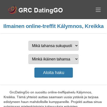
Ilmainen online-treffit Kálymnos, Kreikka
GrcDatingGo on suosittu online-treffipalvelu Kálymnos,
Kreikka. Tämä yhteisö auttaa saamaan uusia ystäviä ja tarjoaa
edistyneen haun mahdollisille kumppaneille. Projekti auttaa sinua
solmimaan mielenkiintoisia tuttavuuksia erityisten