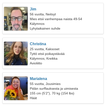
Jim
56 vuotta, Neitsyt
Mies etsii vanhempaa naista 49-54
Kálymnos
Lyhytaikainen suhde
Christina
25 vuotta, Kaksoset
Tyttö etsii poikaystävää
Kálymnos, Kreikka
Avioliitto
Marialena
55 vuotta, Jousimies
Pidän surffauksesta ja uimisesta
155 cm (5'2"), 70 kg (154 lbs)
Häät