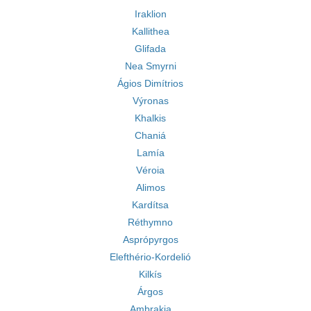
Iraklion
Kallithea
Glifada
Nea Smyrni
Ágios Dimítrios
Výronas
Khalkis
Chaniá
Lamía
Véroia
Alimos
Kardítsa
Réthymno
Asprópyrgos
Elefthério-Kordelió
Kilkís
Árgos
Ambrakia