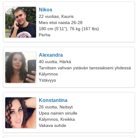
Nikos
22 vuotias, Kauris
Mies etsii naista 26-28
180 cm (5'11"), 76 kg (167 lbs)
Perhe
Alexandra
40 vuotta, Härkä
Tarvitsen vahvan ystävän tanssiakseni yhdessä
Kálymnos
Ystävyys
Konstantina
26 vuotta, Neitsyt
Upea nainen sinulle
Kálymnos, Kreikka
Vakava suhde