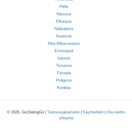
Péfki
Náousa
Efkarpía
Náfpaktos
Kastoriá
Néa Alikarnassós
Ermoúpoli
Ialysós
Tirnavos
Fársala
Poligiros
Kreikka
© 2026, GrcDatingGo |
Tietosuojakäytäntö
|
Käyttöehdot
|
Ota meihin
yhteyttä