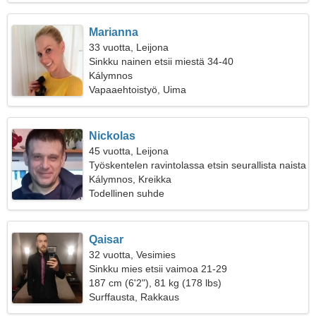
Marianna
33 vuotta, Leijona
Sinkku nainen etsii miestä 34-40
Kálymnos
Vapaaehtoistyö, Uima
Νickolas
45 vuotta, Leijona
Työskentelen ravintolassa etsin seurallista naista
Kálymnos, Kreikka
Todellinen suhde
Qaisar
32 vuotta, Vesimies
Sinkku mies etsii vaimoa 21-29
187 cm (6'2"), 81 kg (178 lbs)
Surffausta, Rakkaus