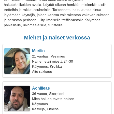
hakutekniikoiden avulla. Löydät oikean henkilön mielenkiintoisiin
treffeihin ja rakkaussuhteisiin. Tarkennettu haku auttaa sinua
löytämään käyttäjiä, joiden kanssa voit rakentaa vakavan suhteen
ja perustaa perheen. Liity ilmaiselle treffisivustolle Kálymnos
paikallisille, ulkomaalaisille, turisteille.
Miehet ja naiset verkossa
Merilin
21 vuotias, Vesimies
Nainen etsii miestä 24-30
Kálymnos, Kreikka
Aito rakkaus
Achilleas
36 vuotta, Skorpioni
Mies haluaa tavata naisen
Kálymnos
Kasveja, Fitness