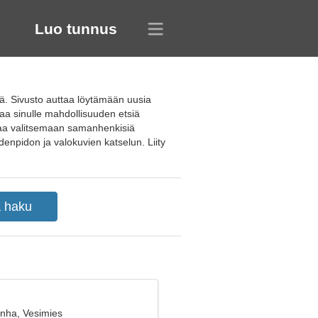
Luo tunnus
ää. Sivusto auttaa löytämään uusia
taa sinulle mahdollisuuden etsiä
auttaa valitsemaan samanhenkisiä
ydenpidon ja valokuvien katselun. Liity
anha, Vesimies