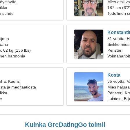
ttöystävää
Mies etsii 
eikka
187 cm (6'2"
n suhde
Todellinen 
Konstanti
ijona
31 vuotta, 
paria
Sinkku mies 
, 62 kg (136 lbs)
Peristeri
äinen harmonia
Voimaharjoit
Kosta
nha, Kauris
36 vuotta, 
usta ja meditaatiosta
Mies haluaa
eikka
Peristeri, Kr
e
Luistelu, Bilj
Kuinka GrcDatingGo toimii