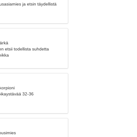
sasiamies ja etsin täydellistä
Härkä
n etsii todellista suhdetta
eikka
korpioni
poikaystävää 32-36
ousimies