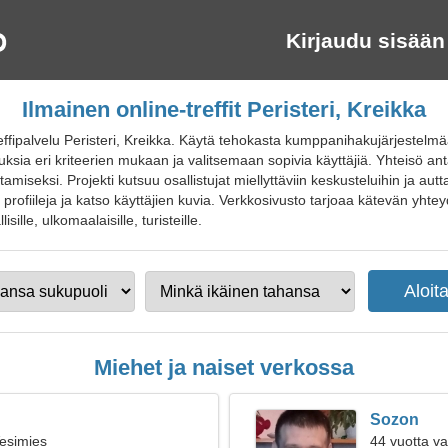
Kirjaudu sisään
Ilmainen online-treffit Peristeri, Kreikka
effipalvelu Peristeri, Kreikka. Käytä tehokasta kumppanihakujärjestelm
uksia eri kriteerien mukaan ja valitsemaan sopivia käyttäjiä. Yhteisö an
ittamiseksi. Projekti kutsuu osallistujat miellyttäviin keskusteluihin ja 
e profiileja ja katso käyttäjien kuvia. Verkkosivusto tarjoaa kätevän yhte
lisille, ulkomaalaisille, turisteille.
Miehet ja naiset verkossa
Sozon
Vesimies
44 vuotta v