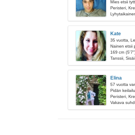
Mies etsii ty
Peristeri, Kr
Lyhytaikaine
Kate
35 vuotta, Le
Nainen etsii 
169 cm (5'7")
Tanssii, Sis
Elina
57 vuotta va
Pidän keilail
Peristeri, Kr
Vakava suhd