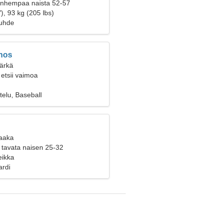
vanhempaa naista 52-57
), 93 kg (205 lbs)
suhde
nos
Härkä
etsii vaimoa
telu, Baseball
Vaaka
 tavata naisen 25-32
eikka
ardi