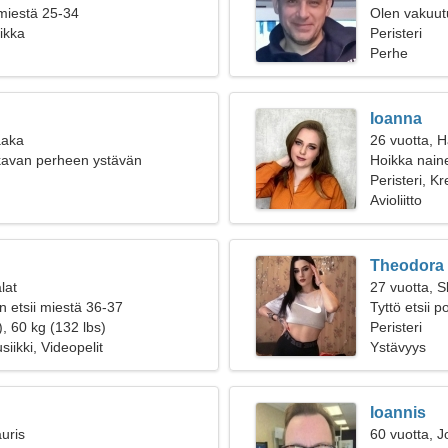
 miestä 25-34
Olen vakuutu
eikka
naista
Peristeri
Perhe
Ioanna
aaka
26 vuotta, 
kavan perheen ystävän
Hoikka naine
Peristeri, Kr
Avioliitto
Theodora
lat
27 vuotta, S
n etsii miestä 36-37
Tyttö etsii 
, 60 kg (132 lbs)
Peristeri
iikki, Videopelit
Ystävyys
Ioannis
uris
60 vuotta, J