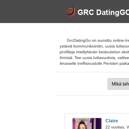
GrcDatingGo on suosittu online-tr
ystäviä kommunikointiin, uusia tuttavu
profiileja miellyttävän keskustelun alo
ihmisiä. Tee uusia tuttavuuksia, valits
ilmaiselle treffisivustolle Peristeri paikal
Claire
22 vuotias, 