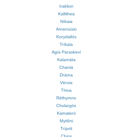
Iraklion
Kallithea
Níkaia
Amaroúsio
Korydallós
Tríkala
Agía Paraskeví
Kalamáta
Chaniá
Dráma
Véroia
Thiva
Réthymno
Cholargós
Kamateró
Mytilíni
Trípoli
Chios