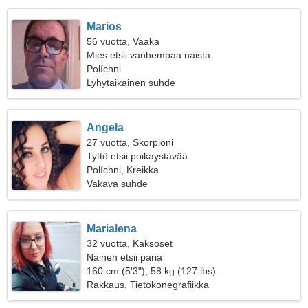
Marios
56 vuotta, Vaaka
Mies etsii vanhempaa naista
Políchni
Lyhytaikainen suhde
Angela
27 vuotta, Skorpioni
Tyttö etsii poikaystävää
Políchni, Kreikka
Vakava suhde
Marialena
32 vuotta, Kaksoset
Nainen etsii paria
160 cm (5'3"), 58 kg (127 lbs)
Rakkaus, Tietokonegrafiikka