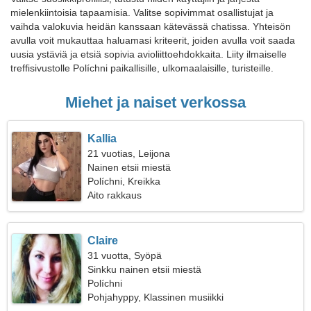
mielenkiintoisia tapaamisia. Valitse sopivimmat osallistujat ja
vaihda valokuvia heidän kanssaan kätevässä chatissa. Yhteisön
avulla voit mukauttaa haluamasi kriteerit, joiden avulla voit saada
uusia ystäviä ja etsiä sopivia avioliittoehdokkaita. Liity ilmaiselle
treffisivustolle Políchni paikallisille, ulkomaalaisille, turisteille.
Miehet ja naiset verkossa
Kallia
21 vuotias, Leijona
Nainen etsii miestä
Políchni, Kreikka
Aito rakkaus
Claire
31 vuotta, Syöpä
Sinkku nainen etsii miestä
Políchni
Pohjahyppy, Klassinen musiikki