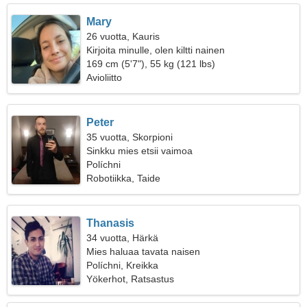
Mary
26 vuotta, Kauris
Kirjoita minulle, olen kiltti nainen
169 cm (5'7"), 55 kg (121 lbs)
Avioliitto
Peter
35 vuotta, Skorpioni
Sinkku mies etsii vaimoa
Políchni
Robotiikka, Taide
Thanasis
34 vuotta, Härkä
Mies haluaa tavata naisen
Políchni, Kreikka
Yökerhot, Ratsastus