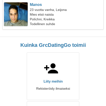
Manos
23 vuotta vanha, Leijona
Mies etsii naista
Políchni, Kreikka
Todellinen suhde
Kuinka GrcDatingGo toimii
Liity meihin
Rekisteröidy ilmaiseksi