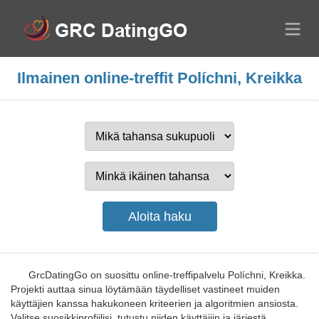
Ilmainen online-treffit Políchni, Kreikka
GrcDatingGo on suosittu online-treffipalvelu Políchni, Kreikka.
Projekti auttaa sinua löytämään täydelliset vastineet muiden
käyttäjien kanssa hakukoneen kriteerien ja algoritmien ansiosta.
Valitse suosikkiprofiilisi, tutustu niiden käyttäjiin ja järjestä