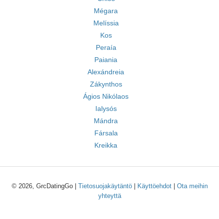
Mégara
Melíssia
Kos
Peraía
Paiania
Alexándreia
Zákynthos
Ágios Nikólaos
Ialysós
Mándra
Fársala
Kreikka
© 2026, GrcDatingGo |
Tietosuojakäytäntö
|
Käyttöehdot
|
Ota meihin
yhteyttä