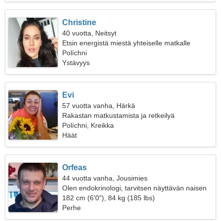
Christine
40 vuotta, Neitsyt
Etsin energistä miestä yhteiselle matkalle
Políchni
Ystävyys
Evi
57 vuotta vanha, Härkä
Rakastan matkustamista ja retkeilyä
Políchni, Kreikka
Häät
Orfeas
44 vuotta vanha, Jousimies
Olen endokrinologi, tarvitsen näyttävän naisen
182 cm (6'0"), 84 kg (185 lbs)
Perhe