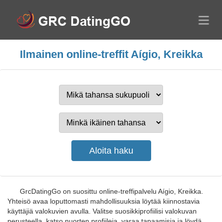
Ilmainen online-treffit Aígio, Kreikka
GrcDatingGo on suosittu online-treffipalvelu Aígio, Kreikka.
Yhteisö avaa loputtomasti mahdollisuuksia löytää kiinnostavia
käyttäjiä valokuvien avulla. Valitse suosikkiprofiilisi valokuvan
perusteella, katso nuorten profiileja, varaa tapaamisia ja löydä