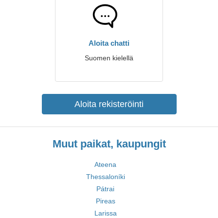
Aloita chatti
Suomen kielellä
Aloita rekisteröinti
Muut paikat, kaupungit
Ateena
Thessaloníki
Pátrai
Pireas
Larissa