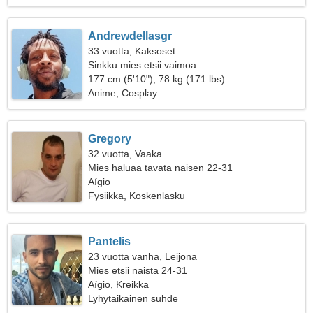
Andrewdellasgr
33 vuotta, Kaksoset
Sinkku mies etsii vaimoa
177 cm (5'10"), 78 kg (171 lbs)
Anime, Cosplay
Gregory
32 vuotta, Vaaka
Mies haluaa tavata naisen 22-31
Aígio
Fysiikka, Koskenlasku
Pantelis
23 vuotta vanha, Leijona
Mies etsii naista 24-31
Aígio, Kreikka
Lyhytaikainen suhde