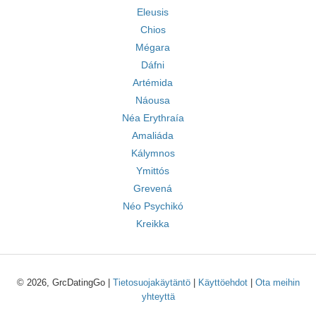
Eleusis
Chios
Mégara
Dáfni
Artémida
Náousa
Néa Erythraía
Amaliáda
Kálymnos
Ymittós
Grevená
Néo Psychikó
Kreikka
© 2026, GrcDatingGo |
Tietosuojakäytäntö
|
Käyttöehdot
|
Ota meihin
yhteyttä