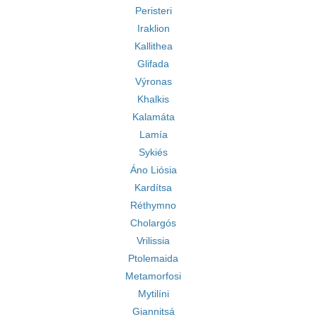
Peristeri
Iraklion
Kallithea
Glifada
Výronas
Khalkis
Kalamáta
Lamía
Sykiés
Áno Liósia
Kardítsa
Réthymno
Cholargós
Vrilissia
Ptolemaida
Metamorfosi
Mytilíni
Giannitsá