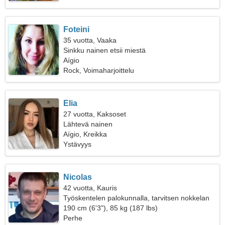
Foteini
35 vuotta, Vaaka
Sinkku nainen etsii miestä
Aígio
Rock, Voimaharjoittelu
Elia
27 vuotta, Kaksoset
Lähtevä nainen
Aígio, Kreikka
Ystävyys
Nicolas
42 vuotta, Kauris
Työskentelen palokunnalla, tarvitsen nokkelan
naisen
190 cm (6'3"), 85 kg (187 lbs)
Perhe