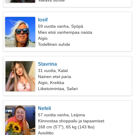
Vakava suhde
Iosif
59 vuotta vanha, Syöpä
Mies etsii vanhempaa naista
Aígio
Todellinen suhde
Stavrina
31 vuotta, Kalat
Nainen etsii paria
Aígio, Kreikka
Liiketoimintaa, Safari
Nefeli
57 vuotta vanha, Leijona
Kiinnostaa shoppailu ja tapaamiset
168 cm (5'7"), 65 kg (143 lbs)
Avioliitto