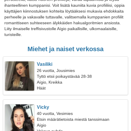
ihanteellinen kumppanisi. Voit lisätä kauniita kuvia profiiliisi, oppia
käyttäjien kiinnostuksen kohteita löytääksesi mukavia ehdokkaita
perheelle ja vakavalle tuttavalle, valitsemalla kumppanien profiilit
romanttiseen suhteeseen älykkäiden hakualgoritmien ansiosta.
Liity ilmaiselle treffisivustolle Aígio paikallisille, ulkomaalaisille,
turisteille.
Miehet ja naiset verkossa
Vasiliki
26 vuotta, Jousimies
Tyttö etsii poikaystävää 28-38
Aígio, Kreikka
Häät
Vicky
40 vuotta, Vesimies
Etsin määrätietoista miestä tanssimaan
Aígio