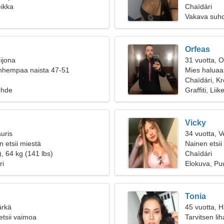
eikka
Chaïdári
Vakava suh
Orfeas
ijona
31 vuotta, O
anhempaa naista 47-51
Mies haluaa
Chaïdári, Kr
uhde
Graffiti, Lii
Vicky
uris
34 vuotta, V
 etsii miestä
Nainen etsii
, 64 kg (141 lbs)
Chaïdári
ri
Elokuva, Pu
Tonia
ärkä
45 vuotta, 
etsii vaimoa
Tarvitsen l