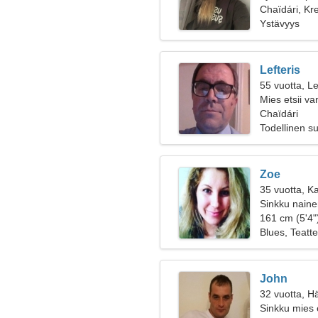
Chaïdári, Kr
Ystävyys
Lefteris
55 vuotta, Le
Mies etsii v
Chaïdári
Todellinen s
Zoe
35 vuotta, Ka
Sinkku nainen
161 cm (5'4")
Blues, Teatte
John
32 vuotta, H
Sinkku mies 