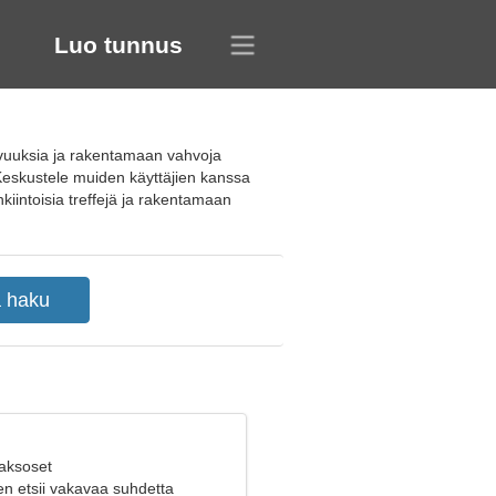
Luo tunnus
avuuksia ja rakentamaan vahvoja
. Keskustele muiden käyttäjien kanssa
kiintoisia treffejä ja rakentamaan
Kaksoset
en etsii vakavaa suhdetta