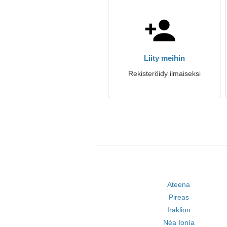
Liity meihin
Rekisteröidy ilmaiseksi
Ateena
Pireas
Iraklion
Néa Ionía