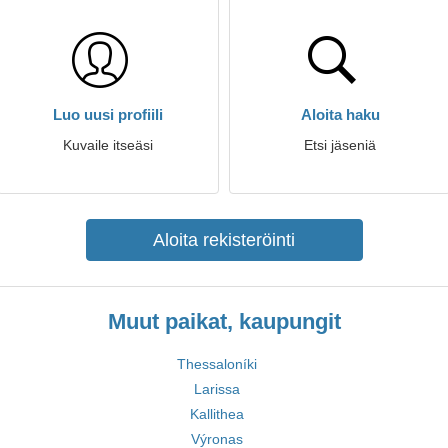
Luo uusi profiili
Aloita haku
Kuvaile itseäsi
Etsi jäseniä
Aloita rekisteröinti
Muut paikat, kaupungit
Thessaloníki
Larissa
Kallithea
Výronas