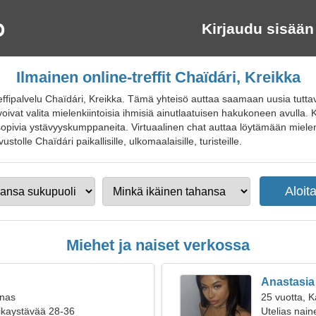
Kirjaudu sisään
Ilmainen online-treffit Chaïdári, Kreikka
effipalvelu Chaïdári, Kreikka. Tämä yhteisö auttaa saamaan uusia tutt
 voivat valita mielenkiintoisia ihmisiä ainutlaatuisen hakukoneen avulla
 sopivia ystävyyskumppaneita. Virtuaalinen chat auttaa löytämään mielen
vustolle Chaïdári paikallisille, ulkomaalaisille, turisteille.
Miehet ja naiset verkossa
Anastasia
inas
25 vuotta, 
oikaystävää 28-36
Utelias nain