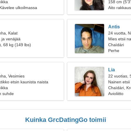
eikka
matkustaaks
158 cm (5'3"
 Kävelee ulkoilmassa
Aito rakkaus
Antis
nha, Kalat
24 vuotta, N
 ja venäjää
Mies etsii na
, 68 kg (149 lbs)
Chaïdári
Perhe
Lia
nha, Vesimies
22 vuotias,
tikko etsin kaunista naista
Nainen etsii
eikka
Chaïdári, Kr
n suhde
Avioliitto
Kuinka GrcDatingGo toimii