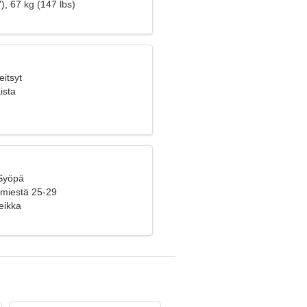
eni yhdessä
), 67 kg (147 lbs)
eitsyt
ista
 Syöpä
 miestä 25-29
eikka