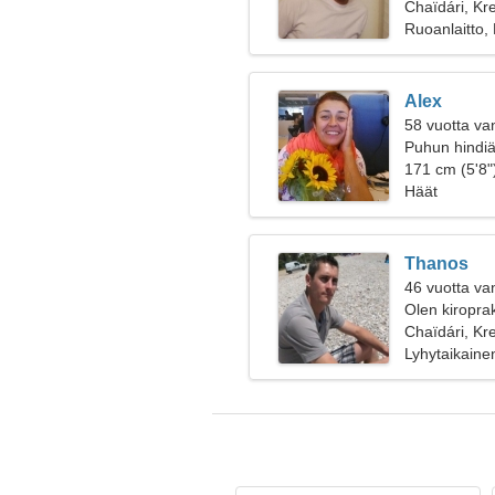
Chaïdári, Kr
Ruoanlaitto,
Alex
58 vuotta va
Puhun hindiä
171 cm (5'8")
Häät
Thanos
46 vuotta va
Olen kiroprak
Chaïdári, Kr
Lyhytaikaine