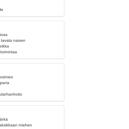
de
inas
 tavata naisen
eikka
ketoimintaa
esimies
 paria
utarhanhoito
Härkä
ihaksikkaan miehen