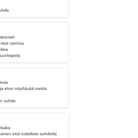
suhde
Kaksoset
etsii vaimoa
eikka
orikiipeily
inas
 ja etsin näyttävää naista
en suhde
 Vaaka
ainen etsii todellista suhdetta