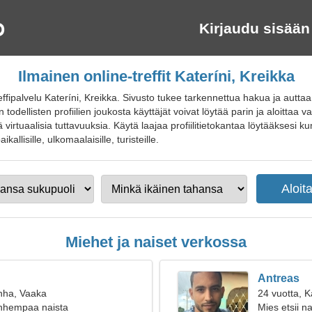
Kirjaudu sisään
Ilmainen online-treffit Kateríni, Kreikka
ffipalvelu Kateríni, Kreikka. Sivusto tukee tarkennettua hakua ja auttaa
todellisten profiilien joukosta käyttäjät voivat löytää parin ja aloittaa 
iä virtuaalisia tuttavuuksia. Käytä laajaa profiilitietokantaa löytääksesi ku
aikallisille, ulkomaalaisille, turisteille.
Miehet ja naiset verkossa
Antreas
nha, Vaaka
24 vuotta, K
anhempaa naista
Mies etsii n