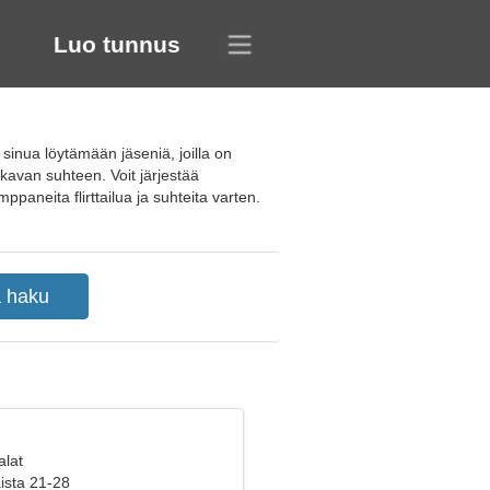
Luo tunnus
 sinua löytämään jäseniä, joilla on
vakavan suhteen. Voit järjestää
mppaneita flirttailua ja suhteita varten.
alat
aista 21-28