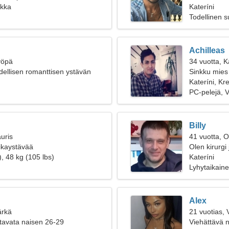
ikka
Kateríni
Todellinen 
Achilleas
yöpä
34 vuotta, 
ydellisen romanttisen ystävän
Sinkku mies 
Kateríni, Kr
PC-pelejä, Vu
Billy
uris
41 vuotta, O
oikaystävää
Olen kirurgi
, 48 kg (105 lbs)
Kateríni
Lyhytaikain
Alex
ärkä
21 vuotias,
tavata naisen 26-29
Viehättävä n