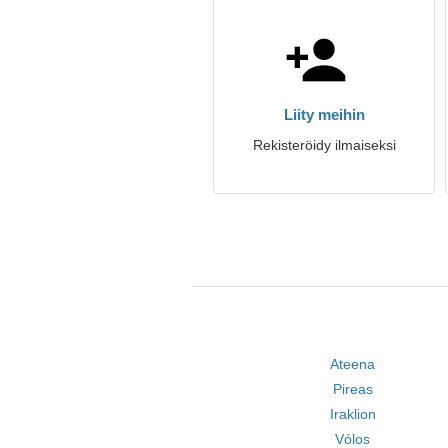
Liity meihin
Rekisteröidy ilmaiseksi
Ateena
Pireas
Iraklion
Vólos