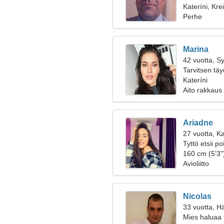
Kateríni, Kre
Perhe
Marina
42 vuotta, S
Tarvitsen tä
Kateríni
Aito rakkaus
Ariadne
27 vuotta, Ka
Tyttö etsii p
160 cm (5'3")
Avioliitto
Nicolas
33 vuotta, H
Mies haluaa 