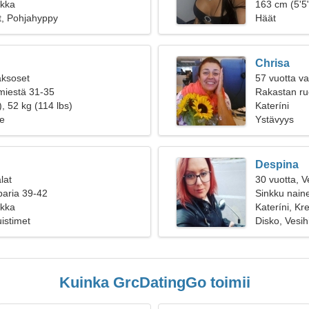
ikka
163 cm (5'5"
it, Pohjahyppy
Häät
Chrisa
aksoset
57 vuotta v
 miestä 31-35
Rakastan ruo
, 52 kg (114 lbs)
Kateríni
e
Ystävyys
Despina
lat
30 vuotta, V
paria 39-42
Sinkku naine
ikka
Kateríni, Kr
uistimet
Disko, Vesih
Kuinka GrcDatingGo toimii