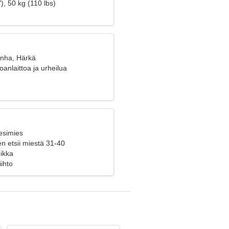
), 50 kg (110 lbs)
anha, Härkä
anlaittoa ja urheilua
esimies
n etsii miestä 31-40
eikka
iihto