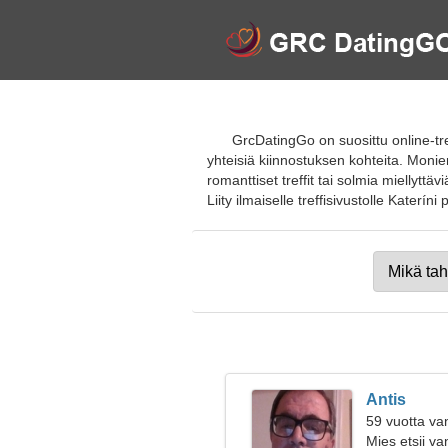
GrcDatingGo on suosittu online-tre
yhteisiä kiinnostuksen kohteita. Monien 
romanttiset treffit tai solmia miellyttäv
Liity ilmaiselle treffisivustolle Kateríni p
Antis
59 vuotta va
Mies etsii v