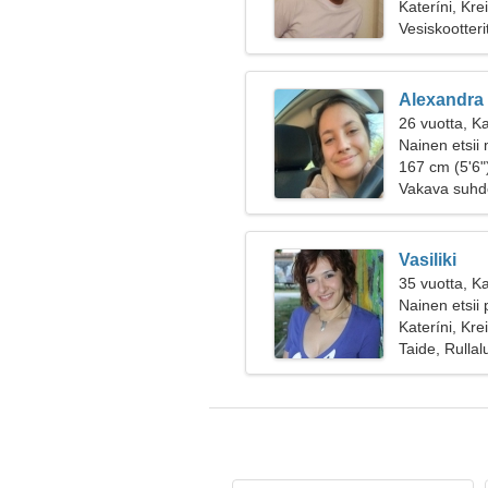
Kateríni, Kre
Vesiskootter
Alexandra
26 vuotta, K
Nainen etsii
167 cm (5'6")
Vakava suhd
Vasiliki
35 vuotta, Ka
Nainen etsii 
Kateríni, Kre
Taide, Rullal