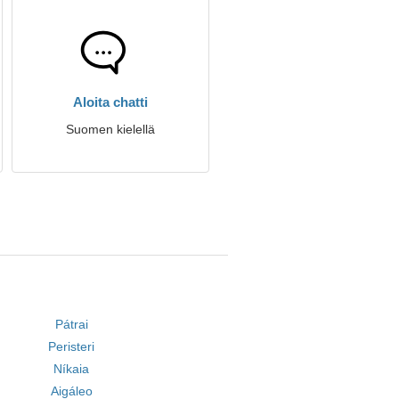
Aloita chatti
Suomen kielellä
Pátrai
Peristeri
Níkaia
Aigáleo