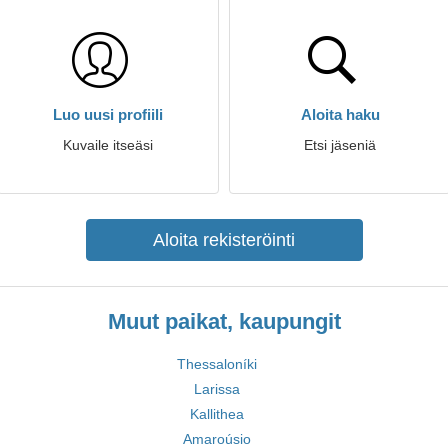
Luo uusi profiili
Aloita haku
Kuvaile itseäsi
Etsi jäseniä
Aloita rekisteröinti
Muut paikat, kaupungit
Thessaloníki
Larissa
Kallithea
Amaroúsio